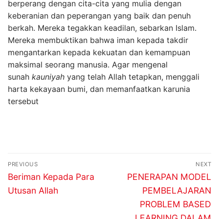
berperang dengan cita-cita yang mulia dengan
keberanian dan peperangan yang baik dan penuh
berkah. Mereka tegakkan keadilan, sebarkan Islam.
Mereka membuktikan bahwa iman kepada takdir
mengantarkan kepada kekuatan dan kemampuan
maksimal seorang manusia. Agar mengenal
sunah
kauniyah
yang telah Allah tetapkan, menggali
harta kekayaan bumi, dan memanfaatkan karunia
tersebut
Navigasi
PREVIOUS
NEXT
pos
Previous
Next
Beriman Kepada Para
PENERAPAN MODEL
post:
post:
Utusan Allah
PEMBELAJARAN
PROBLEM BASED
LEARNING DALAM