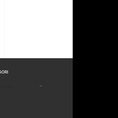
GORI
ri