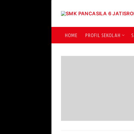
Lompat
ke
konten
HOME
PROFIL SEKOLAH
S