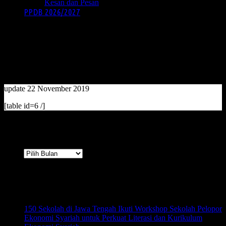
Kesan dan Pesan
PPDB 2026/2027
DATA CALON PESERTA
UNBK 2020
update 22 November 2019
[table id=6 /]
Arsip
Arsip
Terbaru
150 Sekolah di Jawa Tengah Ikuti Workshop Sekolah Pelopor
Ekonomi Syariah untuk Perkuat Literasi dan Kurikulum