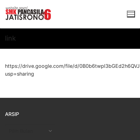
Lompat
ke
konten
link
https://drive.google.com/file/d/0B0b6twpl3bGEd2h6QV
usp=sharing
ARSIP
Arsip