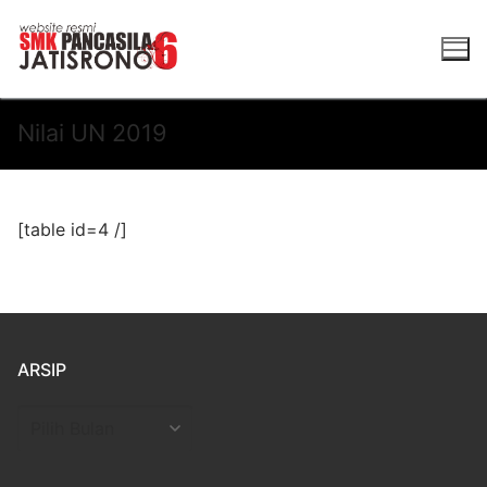
Lompat
ke
konten
Nilai UN 2019
[table id=4 /]
ARSIP
Arsip