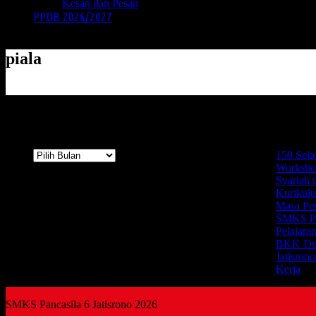
Kesan dan Pesan
PPDB 2026/2027
piala
Arsip
Terbaru
Arsip
150 Seko
Worksho
Syariah 
Kurikul
Masa Pe
SMKS Pan
Pelajara
BKK Dua
Jatisron
Kerja
SMKS Pancasila 6 Jatisrono 2026