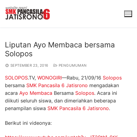
Lompat
ke
konten
Liputan Ayo Membaca bersama
Solopos
SEPTEMBER 23, 2016
PENGUMUMAN
SOLOPOS
.TV,
WONOGIRI
—Rabu, 21/09/16
Solopos
bersama
SMK Pancasila 6 Jatisrono
mengadakan
acara
Ayo Membaca
Bersama
Solopos
. Acara ini
diikuti seluruh siswa, dan dimeriahkan beberapa
penampilan siswa
SMK Pancasila 6 Jatisrono
.
Berikut ini videonya: