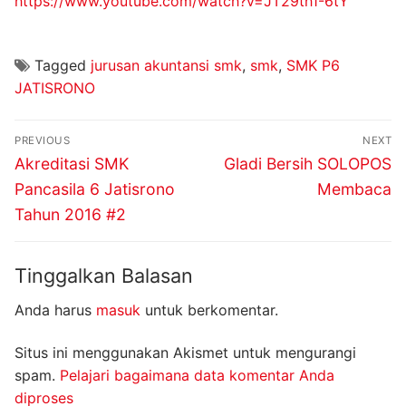
https://www.youtube.com/watch?v=JT29th1-6tY
Tagged
jurusan akuntansi smk
,
smk
,
SMK P6
JATISRONO
Navigasi
PREVIOUS
NEXT
pos
Previous
Next
Akreditasi SMK
Gladi Bersih SOLOPOS
post:
post:
Pancasila 6 Jatisrono
Membaca
Tahun 2016 #2
Tinggalkan Balasan
Anda harus
masuk
untuk berkomentar.
Situs ini menggunakan Akismet untuk mengurangi
spam.
Pelajari bagaimana data komentar Anda
diproses