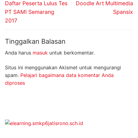
pos
Previous
Next
Daftar Peserta Lulus Tes
Doodle Art Multimedia
post:
post:
PT SAMI Semarang
Spansix
2017
Tinggalkan Balasan
Anda harus
masuk
untuk berkomentar.
Situs ini menggunakan Akismet untuk mengurangi
spam.
Pelajari bagaimana data komentar Anda
diproses