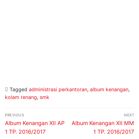
Tagged
administrasi perkantoran
,
album kenangan
,
kolam renang
,
smk
Navigasi
PREVIOUS
NEXT
pos
Previous
Next
Album Kenangan XII AP
Album Kenangan XII MM
post:
post:
1 TP. 2016/2017
1 TP. 2016/2017