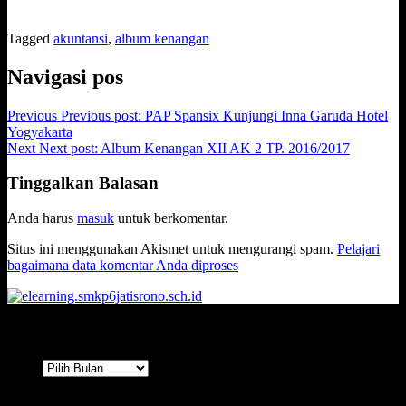
Tagged
akuntansi
,
album kenangan
Navigasi pos
Previous
Previous post:
PAP Spansix Kunjungi Inna Garuda Hotel
Yogyakarta
Next
Next post:
Album Kenangan XII AK 2 TP. 2016/2017
Tinggalkan Balasan
Anda harus
masuk
untuk berkomentar.
Situs ini menggunakan Akismet untuk mengurangi spam.
Pelajari
bagaimana data komentar Anda diproses
Arsip
Arsip