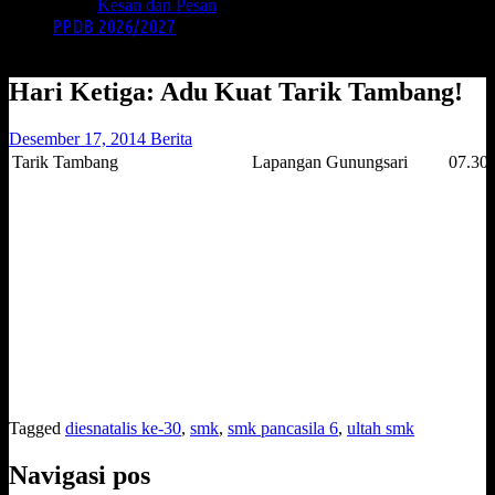
Kesan dan Pesan
PPDB 2026/2027
Hari Ketiga: Adu Kuat Tarik Tambang!
Desember 17, 2014
Berita
Tarik Tambang
Lapangan Gunungsari
07.30 
Tagged
diesnatalis ke-30
,
smk
,
smk pancasila 6
,
ultah smk
Navigasi pos