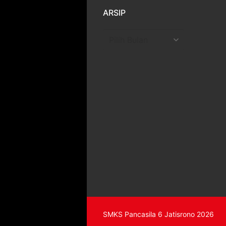
ARSIP
Arsip
SMKS Pancasila 6 Jatisrono 2026