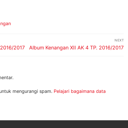
angan
NEXT
Next
 2016/2017
Album Kenangan XII AK 4 TP. 2016/2017
post:
entar.
 untuk mengurangi spam.
Pelajari bagaimana data