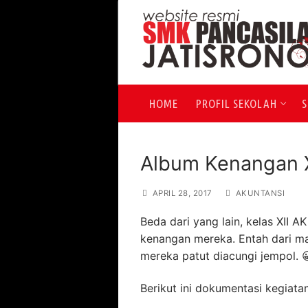
Lompat
ke
konten
HOME
PROFIL SEKOLAH
S
Album Kenangan X
APRIL 28, 2017
AKUNTANSI
Beda dari yang lain, kelas XII 
kenangan mereka. Entah dari man
mereka patut diacungi jempol. 
Berikut ini dokumentasi kegiat