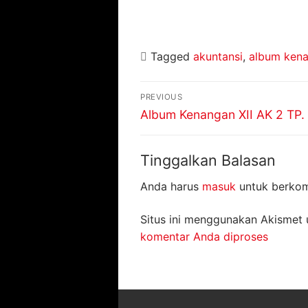
Tagged
akuntansi
,
album ken
Navigasi
PREVIOUS
pos
Previous
Album Kenangan XII AK 2 TP.
post:
Tinggalkan Balasan
Anda harus
masuk
untuk berkom
Situs ini menggunakan Akismet
komentar Anda diproses