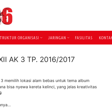
TRUKTUR ORGANISASI
JARINGAN
FASILITAS
KONTA
II AK 3 TP. 2016/2017
AK 3 memilih lokasi alam bebas untuk tema album
a bisa nyewa kereta kelinci, yang jelas kreativitas
😀
annya…