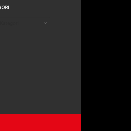
GORI
ri