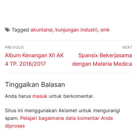
Tagged
akuntansi
,
kunjungan industri
,
smk
Navigasi
PREVIOUS
NEXT
pos
Previous
Next
Album Kenangan XII AK
Spansix Bekerjasama
post:
post:
4 TP. 2016/2017
dengan Materia Medica
Tinggalkan Balasan
Anda harus
masuk
untuk berkomentar.
Situs ini menggunakan Akismet untuk mengurangi
spam.
Pelajari bagaimana data komentar Anda
diproses