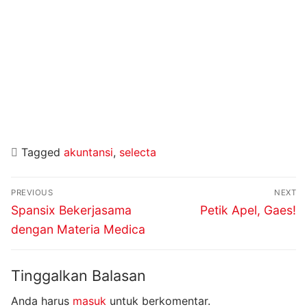
Tagged
akuntansi
,
selecta
Navigasi
PREVIOUS
NEXT
pos
Previous
Next
Spansix Bekerjasama
Petik Apel, Gaes!
post:
post:
dengan Materia Medica
Tinggalkan Balasan
Anda harus
masuk
untuk berkomentar.