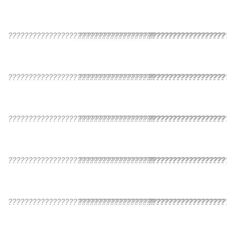
????????????????????????????????????
????????????????????????????????????
???????????????????
????????????????????????????????????
????????????????????????????????????
???????????????????
????????????????????????????????????
????????????????????????????????????
???????????????????
????????????????????????????????????
????????????????????????????????????
???????????????????
????????????????????????????????????
????????????????????????????????????
???????????????????