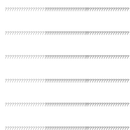
????????????????????????????????????
????????????????????????????????????
???????????????????
????????????????????????????????????
????????????????????????????????????
???????????????????
????????????????????????????????????
????????????????????????????????????
???????????????????
????????????????????????????????????
????????????????????????????????????
???????????????????
????????????????????????????????????
????????????????????????????????????
???????????????????
????????????????????????????????????
????????????????????????????????????
???????????????????