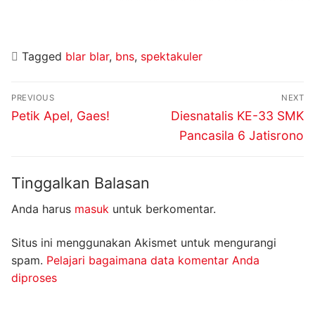
Tagged
blar blar
,
bns
,
spektakuler
Navigasi
PREVIOUS
NEXT
pos
Previous
Next
Petik Apel, Gaes!
Diesnatalis KE-33 SMK
post:
post:
Pancasila 6 Jatisrono
Tinggalkan Balasan
Anda harus
masuk
untuk berkomentar.
Situs ini menggunakan Akismet untuk mengurangi
spam.
Pelajari bagaimana data komentar Anda
diproses