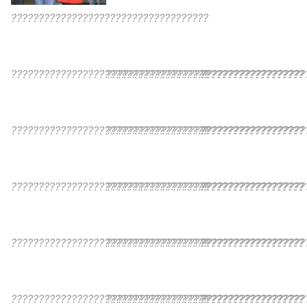
????????????????????????????????????
????????????????????????????????????
????????????????????????????????????
???????????????????
????????????????????????????????????
????????????????????????????????????
???????????????????
????????????????????????????????????
????????????????????????????????????
???????????????????
????????????????????????????????????
????????????????????????????????????
???????????????????
????????????????????????????????????
????????????????????????????????????
???????????????????