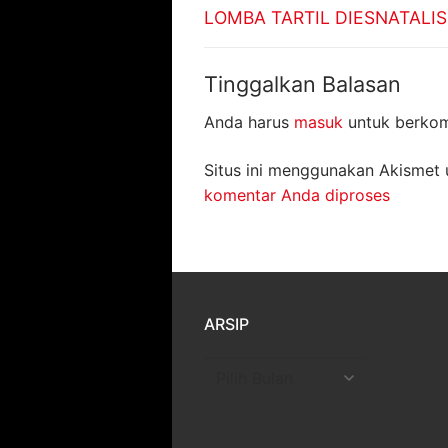
pos
Previous
LOMBA TARTIL DIESNATALIS
post:
Tinggalkan Balasan
Anda harus
masuk
untuk berkom
Situs ini menggunakan Akismet
komentar Anda diproses
ARSIP
Arsip