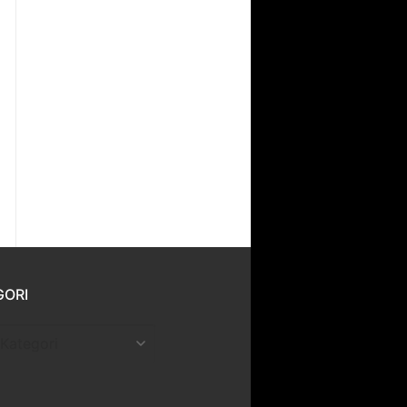
GORI
ri