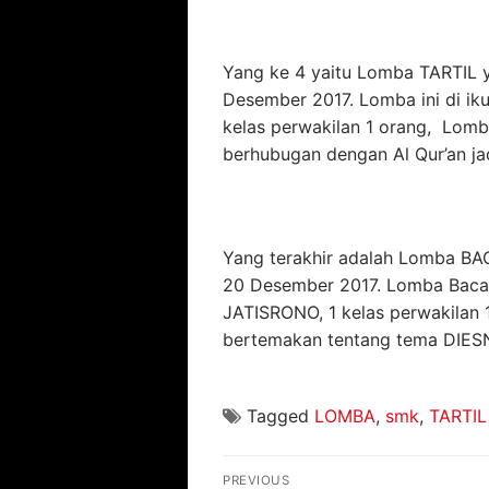
Yang ke 4 yaitu Lomba TARTIL 
Desember 2017. Lomba ini di ik
kelas perwakilan 1 orang, Lomb
berhubugan dengan Al Qur’an jad
Yang terakhir adalah Lomba BAC
20 Desember 2017. Lomba Baca P
JATISRONO, 1 kelas perwakilan 1
bertemakan tentang tema DIESN
Tagged
LOMBA
,
smk
,
TARTIL
Navigasi
PREVIOUS