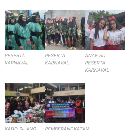
PESERTA
PESERTA
ANAK SD
KARNAVAL
KARNAVAL
PESERTA
KARNAVAL
KADO SILANG
PEMBERANGKATAN