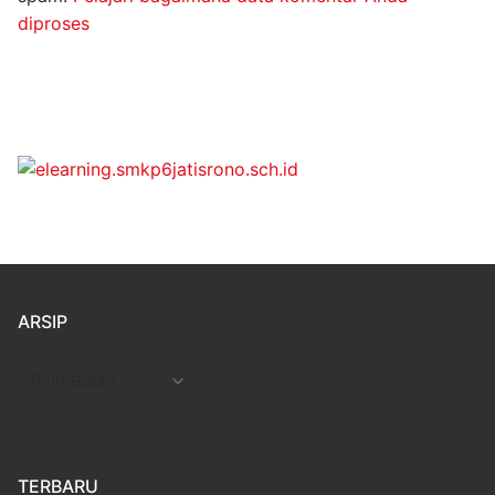
diproses
ARSIP
Arsip
TERBARU