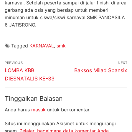
karnaval. Setelah peserta sampai di jalur finish, di area
gerbang ada osis yang bersiap untuk memberi
minuman untuk siswa/siswi karnaval SMK PANCASILA
6 JATISRONO.
Tagged
KARNAVAL
,
smk
Navigasi
PREVIOUS
NEXT
pos
Previous
Next
LOMBA KBB
Baksos Milad Spansix
post:
post:
DIESNATALIS KE-33
Tinggalkan Balasan
Anda harus
masuk
untuk berkomentar.
Situs ini menggunakan Akismet untuk mengurangi
spam.
Pelajari bagaimana data komentar Anda