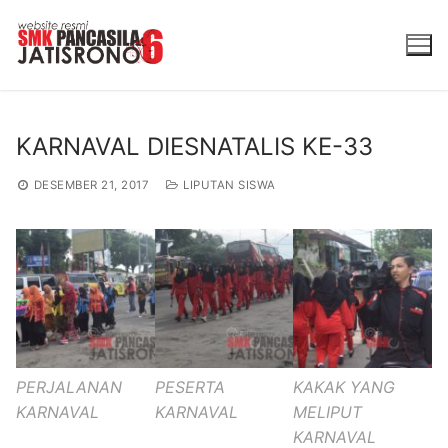
Lompat
ke
konten
KARNAVAL DIESNATALIS KE-33
DESEMBER 21, 2017
LIPUTAN SISWA
PERJALANAN
PESERTA
KAKAK YANG
KARNAVAL
KARNAVAL
MELIPUT
KARNAVAL