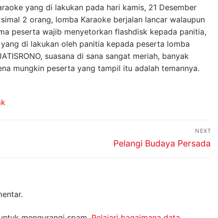
raoke yang di lakukan pada hari kamis, 21 Desember
xsimal 2 orang, lomba Karaoke berjalan lancar walaupun
ma peserta wajib menyetorkan flashdisk kepada panitia,
 yang di lakukan oleh panitia kepada peserta lomba
ATISRONO, suasana di sana sangat meriah, banyak
rena mungkin peserta yang tampil itu adalah temannya.
mk
NEXT
Next
Pelangi Budaya Persada
post:
entar.
 untuk mengurangi spam.
Pelajari bagaimana data