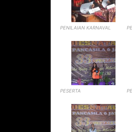
PENILAIAN KARNAVAL
P
PESERTA
P