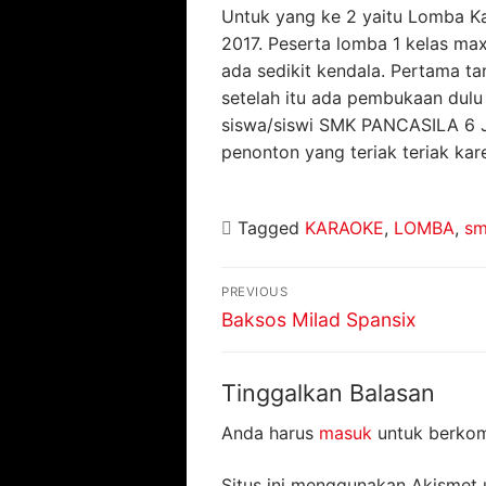
Untuk yang ke 2 yaitu Lomba Ka
2017. Peserta lomba 1 kelas ma
ada sedikit kendala. Pertama ta
setelah itu ada pembukaan dulu
siswa/siswi SMK PANCASILA 6 J
penonton yang teriak teriak ka
Tagged
KARAOKE
,
LOMBA
,
s
Navigasi
PREVIOUS
pos
Previous
Baksos Milad Spansix
post:
Tinggalkan Balasan
Anda harus
masuk
untuk berkom
Situs ini menggunakan Akismet