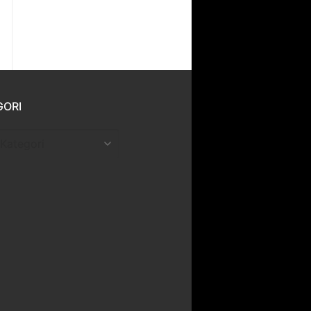
GORI
ri