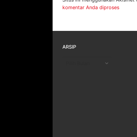
komentar Anda diproses
ARSIP
Arsip