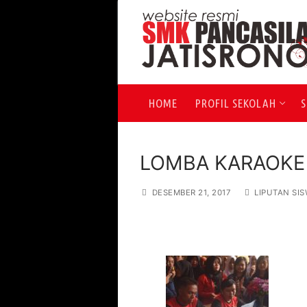
Lompat
ke
konten
HOME
PROFIL SEKOLAH
S
LOMBA KARAOKE 
DESEMBER 21, 2017
LIPUTAN SI