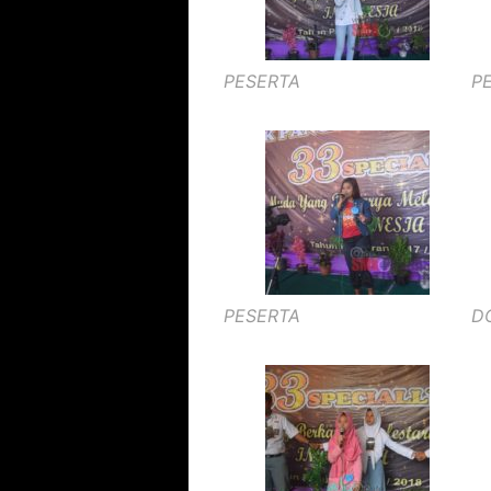
PESERTA
P
PESERTA
D