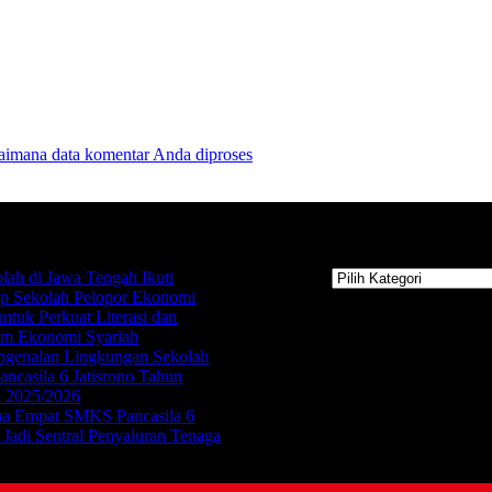
gaimana data komentar Anda diproses
Kategori
lah di Jawa Tengah Ikuti
Kategori
p Sekolah Pelopor Ekonomi
untuk Perkuat Literasi dan
um Ekonomi Syariah
ngenalan Lingkungan Sekolah
casila 6 Jatisrono Tahun
n 2025/2026
 Empat SMKS Pancasila 6
o Jadi Sentral Penyaluran Tenaga