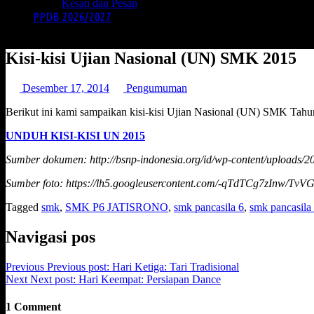
Kesan dan Pesan
PPDB 2026/2027
Kisi-kisi Ujian Nasional (UN) SMK 2015
Desember 17, 2014
Pengumuman
Berikut ini kami sampaikan kisi-kisi Ujian Nasional (UN) SMK Tahu
UNDUH KISI-KISI UN 2015
Sumber dokumen: http://bsnp-indonesia.org/id/wp-content/uploads/
Sumber foto: https://lh5.googleusercontent.com/-qTdTCg7zInw/
Tagged
smk
,
SMK P6 JATISRONO
,
smk pancasila 6
,
smk pancasila 
Navigasi pos
Previous
Previous post:
Hari Ketiga: Tari Tradisional
Next
Next post:
Hari Keempat: Persiapan Dance
1 Comment