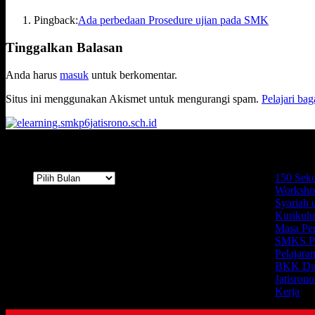
Pingback:
Ada perbedaan Prosedure ujian pada SMK
Tinggalkan Balasan
Anda harus
masuk
untuk berkomentar.
Situs ini menggunakan Akismet untuk mengurangi spam.
Pelajari ba
Arsip
Terbaru
Arsip
150 Seko
Worksho
Syariah 
Kurikul
Masa Pe
SMKS Pan
Pelajara
BKK Dua
Jatisron
Kerja