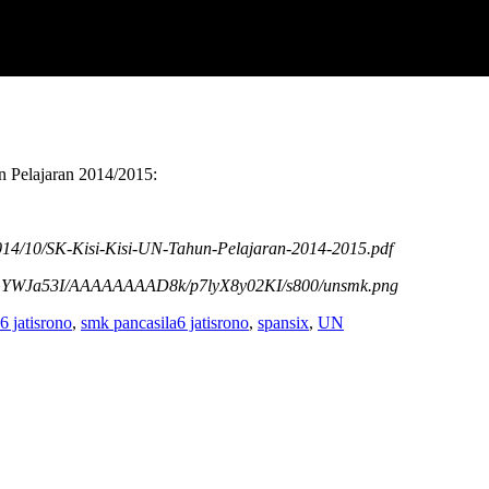
n Pelajaran 2014/2015:
2014/10/SK-Kisi-Kisi-UN-Tahun-Pelajaran-2014-2015.pdf
TvVGYWJa53I/AAAAAAAAD8k/p7lyX8y02KI/s800/unsmk.png
6 jatisrono
,
smk pancasila6 jatisrono
,
spansix
,
UN