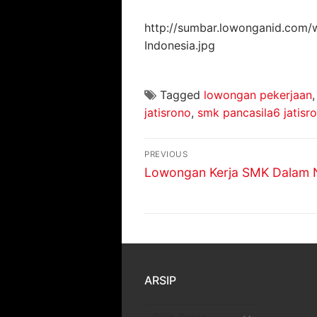
http://sumbar.lowonganid.com/
Indonesia.jpg
Tagged
lowongan pekerjaan
jatisrono
,
smk pancasila6 jatisr
Navigasi
PREVIOUS
pos
Previous
Lowongan Kerja SMK Dalam 
post:
ARSIP
Arsip