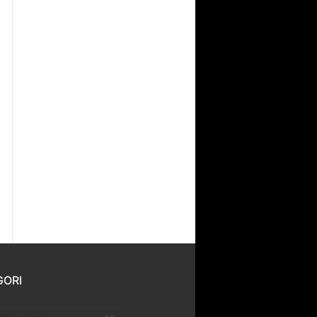
GORI
ri