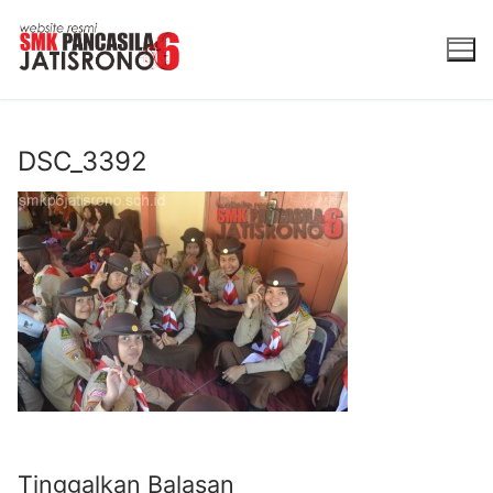
Lompat
ke
konten
DSC_3392
Tinggalkan Balasan