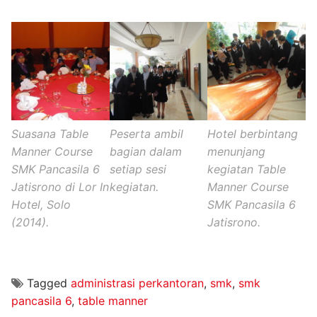
Suasana Table
Peserta ambil
Hotel berbintang
Manner Course
bagian dalam
menunjang
SMK Pancasila 6
setiap sesi
kegiatan Table
Jatisrono di Lor In
kegiatan.
Manner Course
Hotel, Solo
SMK Pancasila 6
(2014).
Jatisrono.
Tagged
administrasi perkantoran
,
smk
,
smk
pancasila 6
,
table manner