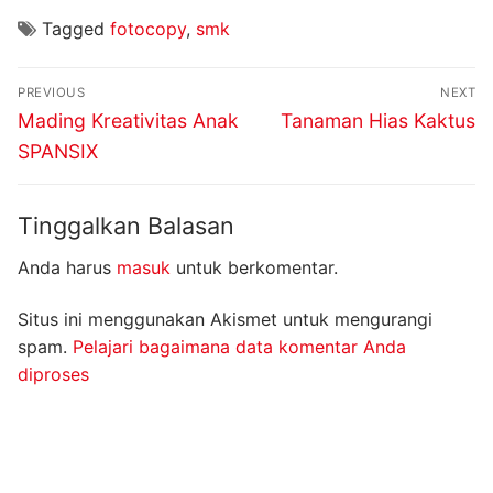
Tagged
fotocopy
,
smk
Navigasi
PREVIOUS
NEXT
pos
Previous
Next
Mading Kreativitas Anak
Tanaman Hias Kaktus
post:
post:
SPANSIX
Tinggalkan Balasan
Anda harus
masuk
untuk berkomentar.
Situs ini menggunakan Akismet untuk mengurangi
spam.
Pelajari bagaimana data komentar Anda
diproses