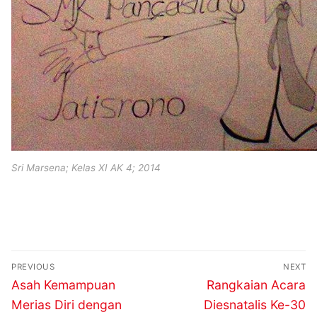
Sri Marsena; Kelas XI AK 4; 2014
Navigasi
PREVIOUS
NEXT
pos
Previous
Next
Asah Kemampuan
Rangkaian Acara
post:
post:
Merias Diri dengan
Diesnatalis Ke-30