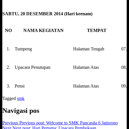
SABTU, 20 DESEMBER 2014 (Hari keenam)
NO
NAMA KEGIATAN
TEMPAT
1.
Tumpeng
Halaman Tengah
07.
2.
Upacara Penutupan
Halaman Atas
08.
3.
Pensi
Halaman Atas
09.0
Tagged
smk
Navigasi pos
Previous
Previous post:
Welcome to SMK Pancasila 6 Jatisrono
Next
Next post:
Hari Pertama: Upacara Pembukaan