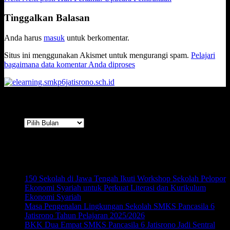
Tinggalkan Balasan
Anda harus
masuk
untuk berkomentar.
Situs ini menggunakan Akismet untuk mengurangi spam.
Pelajari
bagaimana data komentar Anda diproses
Arsip
Arsip
Terbaru
150 Sekolah di Jawa Tengah Ikuti Workshop Sekolah Pelopor
Ekonomi Syariah untuk Perkuat Literasi dan Kurikulum
Ekonomi Syariah
Masa Pengenalan Lingkungan Sekolah SMKS Pancasila 6
Jatisrono Tahun Pelajaran 2025/2026
BKK Dua Empat SMKS Pancasila 6 Jatisrono Jadi Sentral