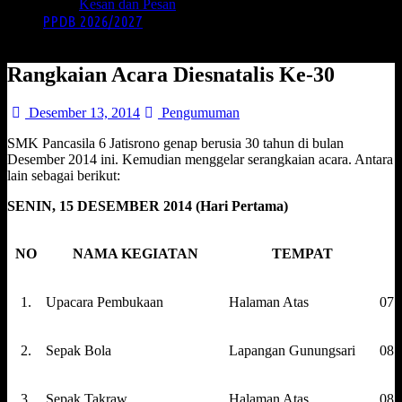
Kesan dan Pesan
PPDB 2026/2027
Rangkaian Acara Diesnatalis Ke-30
Desember 13, 2014
Pengumuman
SMK Pancasila 6 Jatisrono genap berusia 30 tahun di bulan
Desember 2014 ini. Kemudian menggelar serangkaian acara. Antara
lain sebagai berikut:
SENIN, 15 DESEMBER 2014 (Hari Pertama)
NO
NAMA KEGIATAN
TEMPAT
1.
Upacara Pembukaan
Halaman Atas
07.
2.
Sepak Bola
Lapangan Gunungsari
08.0
3.
Sepak Takraw
Halaman Atas
08.0