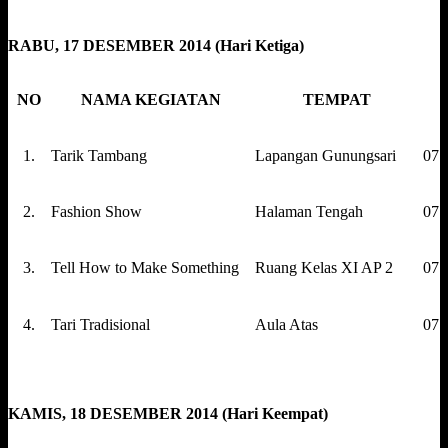
RABU, 17 DESEMBER 2014 (Hari Ketiga)
NO
NAMA KEGIATAN
TEMPAT
1.
Tarik Tambang
Lapangan Gunungsari
07.
2.
Fashion Show
Halaman Tengah
07.
3.
Tell How to Make Something
Ruang Kelas XI AP 2
07.
4.
Tari Tradisional
Aula Atas
07.3
KAMIS, 18 DESEMBER 2014 (Hari Keempat)