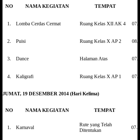
NO
NAMA KEGIATAN
TEMPAT
1.
Lomba Cerdas Cermat
Ruang Kelas XII AK 4
07.
2.
Puisi
Ruang Kelas X AP 2
08.
3.
Dance
Halaman Atas
07.
4.
Kaligrafi
Ruang Kelas X AP 1
07.
JUMAT, 19 DESEMBER 2014 (Hari Kelima)
NO
NAMA KEGIATAN
TEMPAT
Rute yang Telah
1.
Karnaval
07.3
Ditentukan