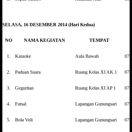
SELASA, 16 DESEMBER 2014 (Hari Kedua)
NO
NAMA KEGIATAN
TEMPAT
1.
Karaoke
Aula Bawah
07.
2.
Paduan Suara
Ruang Kelas XI AK 1
07.
3.
Geguritan
Ruang Kelas XI AP 1
07.
4.
Futsal
Lapangan Gunungsari
07.
5.
Bola Voli
Lapangan Gunungsari
07.