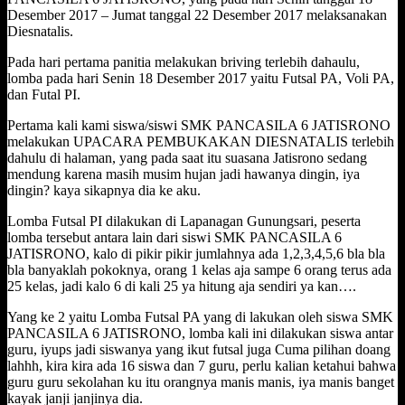
Desember 2017 – Jumat tanggal 22 Desember 2017 melaksanakan
Diesnatalis.
Pada hari pertama panitia melakukan briving terlebih dahaulu,
lomba pada hari Senin 18 Desember 2017 yaitu Futsal PA, Voli PA,
dan Futal PI.
Pertama kali kami siswa/siswi SMK PANCASILA 6 JATISRONO
melakukan UPACARA PEMBUKAKAN DIESNATALIS terlebih
dahulu di halaman, yang pada saat itu suasana Jatisrono sedang
mendung karena masih musim hujan jadi hawanya dingin, iya
dingin? kaya sikapnya dia ke aku.
Lomba Futsal PI dilakukan di Lapanagan Gunungsari, peserta
lomba tersebut antara lain dari siswi SMK PANCASILA 6
JATISRONO, kalo di pikir pikir jumlahnya ada 1,2,3,4,5,6 bla bla
bla banyaklah pokoknya, orang 1 kelas aja sampe 6 orang terus ada
25 kelas, jadi kalo 6 di kali 25 ya hitung aja sendiri ya kan….
Yang ke 2 yaitu Lomba Futsal PA yang di lakukan oleh siswa SMK
PANCASILA 6 JATISRONO, lomba kali ini dilakukan siswa antar
guru, iyups jadi siswanya yang ikut futsal juga Cuma pilihan doang
lahhh, kira kira ada 16 siswa dan 7 guru, perlu kalian ketahui bahwa
guru guru sekolahan ku itu orangnya manis manis, iya manis banget
kayak janji janjinya dia.