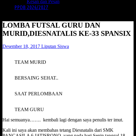
Kesan dan Pesan
PPDB 2026/2027
LOMBA FUTSAL GURU DAN
MURID,DIESNATALIS KE-33 SPANSIX
Desember 18, 2017
Liputan Siswa
TEAM MURID
BERSAING SEHAT..
SAAT PERLOMBAAN
TEAM GURU
Hai semuanya……. kembali lagi dengan saya penulis ter imut.
Kali ini saya akan membahas tetang Diesnatalis dari SMK
PANCASILA 6 JATISRONO, yang pada hari Senin tanggal 18