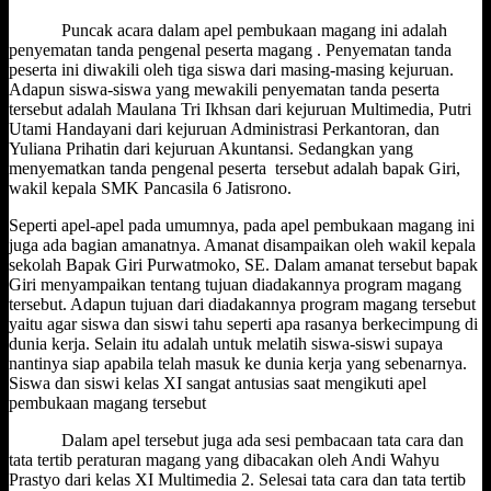
Puncak acara dalam apel pembukaan magang ini adalah
penyematan tanda pengenal peserta magang . Penyematan tanda
peserta ini diwakili oleh tiga siswa dari masing-masing kejuruan.
Adapun siswa-siswa yang mewakili penyematan tanda peserta
tersebut adalah Maulana Tri Ikhsan dari kejuruan Multimedia, Putri
Utami Handayani dari kejuruan Administrasi Perkantoran, dan
Yuliana Prihatin dari kejuruan Akuntansi. Sedangkan yang
menyematkan tanda pengenal peserta tersebut adalah bapak Giri,
wakil kepala SMK Pancasila 6 Jatisrono.
Seperti apel-apel pada umumnya, pada apel pembukaan magang ini
juga ada bagian amanatnya. Amanat disampaikan oleh wakil kepala
sekolah Bapak Giri Purwatmoko, SE. Dalam amanat tersebut bapak
Giri menyampaikan tentang tujuan diadakannya program magang
tersebut. Adapun tujuan dari diadakannya program magang tersebut
yaitu agar siswa dan siswi tahu seperti apa rasanya berkecimpung di
dunia kerja. Selain itu adalah untuk melatih siswa-siswi supaya
nantinya siap apabila telah masuk ke dunia kerja yang sebenarnya.
Siswa dan siswi kelas XI sangat antusias saat mengikuti apel
pembukaan magang tersebut
Dalam apel tersebut juga ada sesi pembacaan tata cara dan
tata tertib peraturan magang yang dibacakan oleh Andi Wahyu
Prastyo dari kelas XI Multimedia 2. Selesai tata cara dan tata tertib