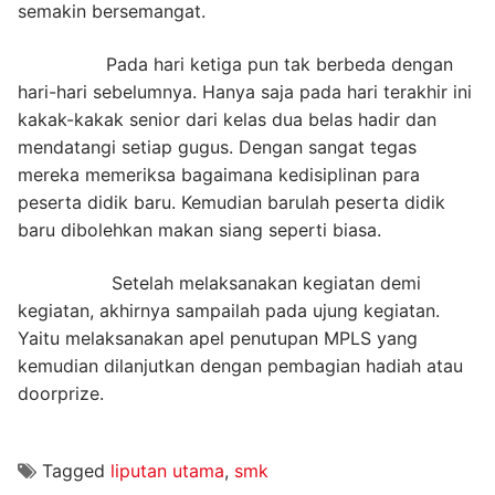
semakin bersemangat.
Pada hari ketiga pun tak berbeda dengan
hari-hari sebelumnya. Hanya saja pada hari terakhir ini
kakak-kakak senior dari kelas dua belas hadir dan
mendatangi setiap gugus. Dengan sangat tegas
mereka memeriksa bagaimana kedisiplinan para
peserta didik baru. Kemudian barulah peserta didik
baru dibolehkan makan siang seperti biasa.
Setelah melaksanakan kegiatan demi
kegiatan, akhirnya sampailah pada ujung kegiatan.
Yaitu melaksanakan apel penutupan MPLS yang
kemudian dilanjutkan dengan pembagian hadiah atau
doorprize.
Tagged
liputan utama
,
smk