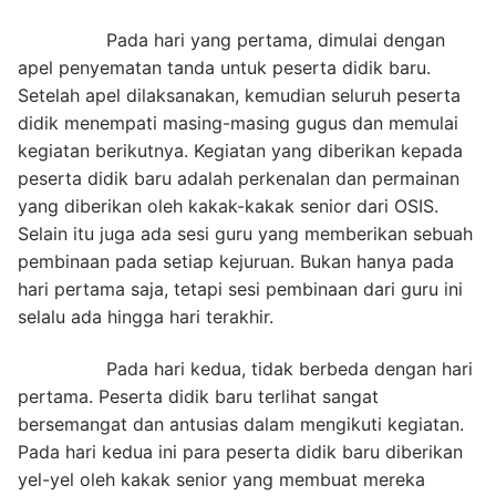
Pada hari yang pertama, dimulai dengan
apel penyematan tanda untuk peserta didik baru.
Setelah apel dilaksanakan, kemudian seluruh peserta
didik menempati masing-masing gugus dan memulai
kegiatan berikutnya. Kegiatan yang diberikan kepada
peserta didik baru adalah perkenalan dan permainan
yang diberikan oleh kakak-kakak senior dari OSIS.
Selain itu juga ada sesi guru yang memberikan sebuah
pembinaan pada setiap kejuruan. Bukan hanya pada
hari pertama saja, tetapi sesi pembinaan dari guru ini
selalu ada hingga hari terakhir.
Pada hari kedua, tidak berbeda dengan hari
pertama. Peserta didik baru terlihat sangat
bersemangat dan antusias dalam mengikuti kegiatan.
Pada hari kedua ini para peserta didik baru diberikan
yel-yel oleh kakak senior yang membuat mereka