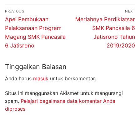
Navigasi
PREVIOUS
NEXT
pos
Previous
Next
Apel Pembukaan
Meriahnya Perdiklatsar
post:
post:
Pelaksanaan Program
SMK Pancasila 6
Magang SMK Pancasila
Jatisrono Tahun
6 Jatisrono
2019/2020
Tinggalkan Balasan
Anda harus
masuk
untuk berkomentar.
Situs ini menggunakan Akismet untuk mengurangi
spam.
Pelajari bagaimana data komentar Anda
diproses